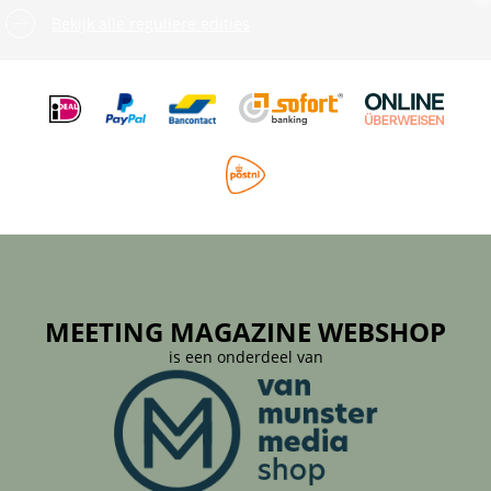
Bekijk alle reguliere edities
MEETING MAGAZINE WEBSHOP
is een onderdeel van