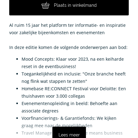
Plaats in winkelmand
Al ruim 15 jaar het platform ter informatie- en inspiratie
voor zakelijke bijeenkomsten en evenementen
In deze editie komen de volgende onderwerpen aan bod:
Mood Concepts: Klaar voor 2023, na een keiharde
reset in de eventbusiness!
Toegankelijkheid en inclusie: "Onze branche heeft
nog flink wat stappen te zetten"
Homebase RE:CONNECT Festival voor Deloitte: Een
thuishaven voor 3.000 collegas
Evenementenopleiding in beeld: Behoefte aan
associate degrees
Voorfinancierings- & Garantiefonds: We kijken
graag mee naar de mogelijkheden
Travel Management: BT4Europe means business
Lees meer