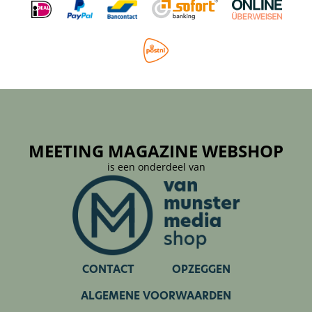
MEETING MAGAZINE WEBSHOP
is een onderdeel van
CONTACT
OPZEGGEN
ALGEMENE VOORWAARDEN